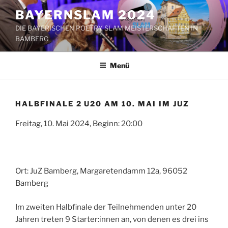
Zum
BAYERNSLAM 2024
Inhalt
DIE BAYERISCHEN POETRY SLAM MEISTERSCHAFTEN IN
springen
BAMBERG
Menü
HALBFINALE 2 U20 AM 10. MAI IM JUZ
Freitag, 10. Mai 2024, Beginn: 20:00
Ort: JuZ Bamberg, Margaretendamm 12a, 96052
Bamberg
Im zweiten Halbfinale der Teilnehmenden unter 20
Jahren treten 9 Starter:innen an, von denen es drei ins