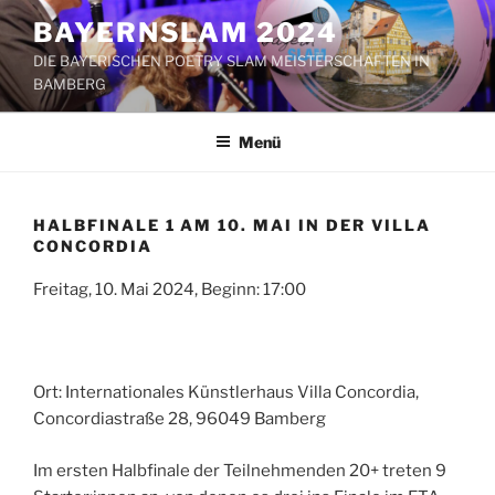
Zum
BAYERNSLAM 2024
Inhalt
DIE BAYERISCHEN POETRY SLAM MEISTERSCHAFTEN IN
springen
BAMBERG
Menü
HALBFINALE 1 AM 10. MAI IN DER VILLA
CONCORDIA
Freitag, 10. Mai 2024, Beginn: 17:00
Ort: Internationales Künstlerhaus Villa Concordia,
Concordiastraße 28, 96049 Bamberg
Im ersten Halbfinale der Teilnehmenden 20+ treten 9