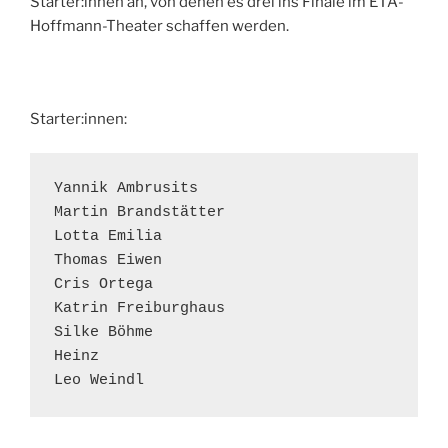
Starter:innen an, von denen es drei ins Finale im ETA-
Hoffmann-Theater schaffen werden.
Starter:innen:
Yannik Ambrusits

Martin Brandstätter

Lotta Emilia

Thomas Eiwen

Cris Ortega

Katrin Freiburghaus

Silke Böhme

Heinz

Leo Weindl